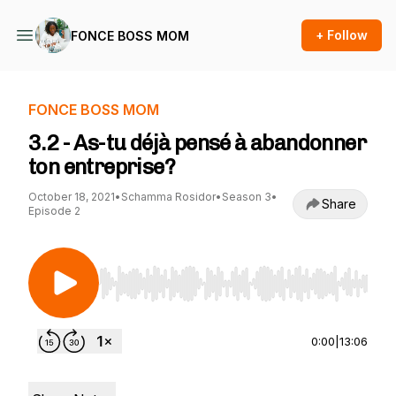
+ Follow
FONCE BOSS MOM
FONCE BOSS MOM
3.2 - As-tu déjà pensé à abandonner
ton entreprise?
October 18, 2021
•
Schamma Rosidor
•
Season 3
•
Share
Episode 2
Use Left/Right to seek, Home/End to jump to st
0:00
|
13:06